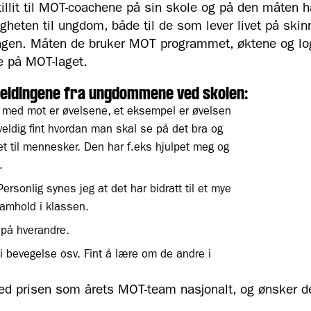
tillit til MOT-coachene på sin skole og på den måten 
igheten til ungdom, både til de som lever livet på skin
gjengen. Måten de bruker MOT programmet, øktene og lo
re på MOT-laget.
meldingene fra ungdommene ved skolen:
a med mot er øvelsene, et eksempel er øvelsen
veldig fint hvordan man skal se på det bra og
met til mennesker. Den har f.eks hjulpet meg og
.
ersonlig synes jeg at det har bidratt til et mye
amhold i klassen.
 på hverandre.
i bevegelse osv. Fint å lære om de andre i
med prisen som årets MOT-team nasjonalt, og ønsker de 