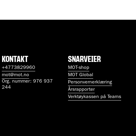
KONTAKT
SNARVEIER
+4773829960
MOT-shop
mot@mot.no
MOT Global
Org. nummer: 976 937
Personvernerklæring
244
Årsrapporter
Verktøykassen på Teams