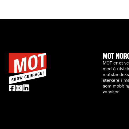
MOT NOR
MOT er et ve
med å utvik
motstandskra
sterkere i m
som mobbing
vansker.