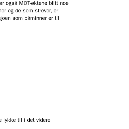
har også MOT-øktene blitt noe
ner og de som strever, er
goen som påminner er til
lykke til i det videre