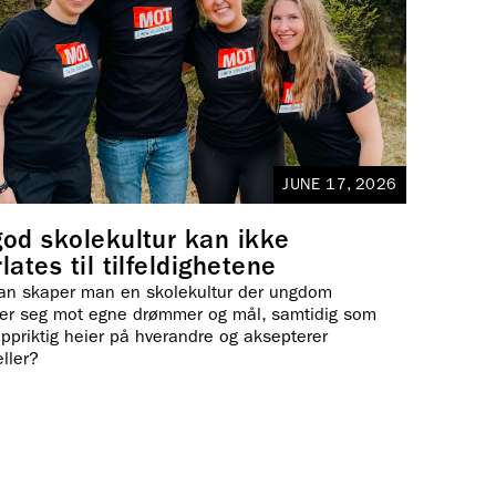
JUNE 17, 2026
god skolekultur kan ikke
lates til tilfeldighetene
an skaper man en skolekultur der ungdom
ker seg mot egne drømmer og mål, samtidig som
ppriktig heier på hverandre og aksepterer
eller?