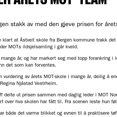
 ER ÅRETS MOT-TEAM
gen stakk av med den gjeve prisen for åre
le klart at Åstveit skole fra Bergen kommune trakk det 
der MOTs ildsjelsamling i går kveld.
 mange år, og har markert seg med topp forankring i 
nn det som kan forventes.
n vurdering av årets MOT-skole i mange år, deilig å ende
 Regina Njåstad Vestrheim.
ff delte ut prisen sammen med daglig leder i MOT No
t over hva skolen har fått til. Fra scenen leste hun f
 både det varme blikket og evnen til å praktisere tøff