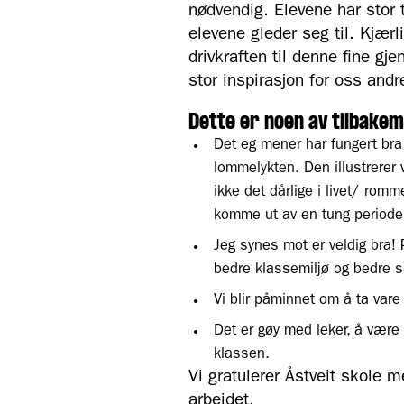
nødvendig. Elevene har stor 
elevene gleder seg til. Kjærl
drivkraften til denne fine 
stor inspirasjon for oss and
Dette er noen av tilbake
Det eg mener har fungert br
lommelykten. Den illustrerer 
ikke det dårlige i livet/ rom
komme ut av en tung periode
Jeg synes mot er veldig bra! P
bedre klassemiljø og bedre s
Vi blir påminnet om å ta vare
Det er gøy med leker, å være 
klassen.
Vi gratulerer Åstveit skole 
arbeidet.