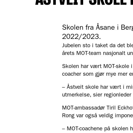
ÅSTVEIT SKOLE
Skolen fra Åsane i Ber
2022/2023.
Jubelen sto i taket da det b
årets MOT-team nasjonalt un
Skolen har vært MOT-skole i
coacher som gjør mye mer e
– Åstveit skole har vært i mi
utmerkelse, sier regionleder
MOT-ambassadør Tiril Eckho
Rong var også veldig imponer
– MOT-coachene på skolen har