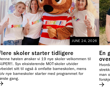
JUNE 24, 2026
Flere skoler starter tidligere
En 
over
Denne høsten ønsker vi 19 nye skoler velkommen til
SUPER!!. Syv eksisterende MOT-skoler utvider
Hvord
rbeidet sitt til også å omfatte barneskolen, mens
strek
tolv nye barneskoler starter med programmet for
man o
ørste gang.
forskj