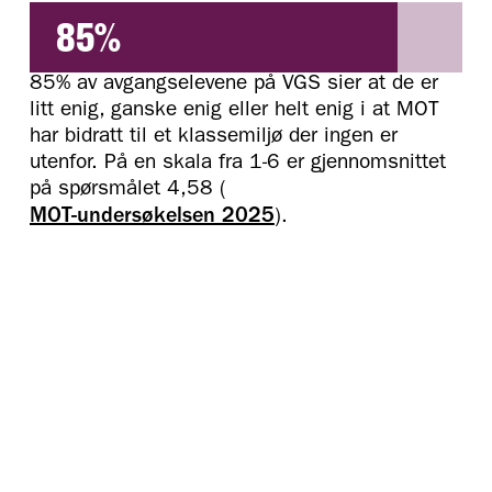
85%
85% av avgangselevene på VGS sier at de er
litt enig, ganske enig eller helt enig i at MOT
har bidratt til et klassemiljø der ingen er
utenfor. På en skala fra 1-6 er gjennomsnittet
på spørsmålet 4,58 (
MOT-undersøkelsen 2025
).
HVORDAN BLI EN
Ta gjerne kontakt med oss for en
uforpliktende prat og mer informasjon.
MOT-SKOLE?
KONTAKT OSS