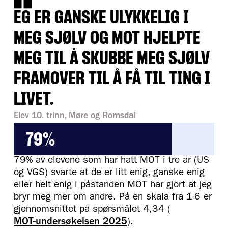
EG ER GANSKE ULYKKELIG I
MEG SJØLV OG MOT HJELPTE
MEG TIL Å SKUBBE MEG SJØLV
FRAMOVER TIL Å FÅ TIL TING I
LIVET.
Elev 10. trinn, Møre og Romsdal
79%
79% av elevene som har hatt MOT i tre år (US
og VGS) svarte at de er litt enig, ganske enig
eller helt enig i påstanden MOT har gjort at jeg
bryr meg mer om andre. På en skala fra 1-6 er
gjennomsnittet på spørsmålet 4,34 (
MOT-undersøkelsen 2025
).