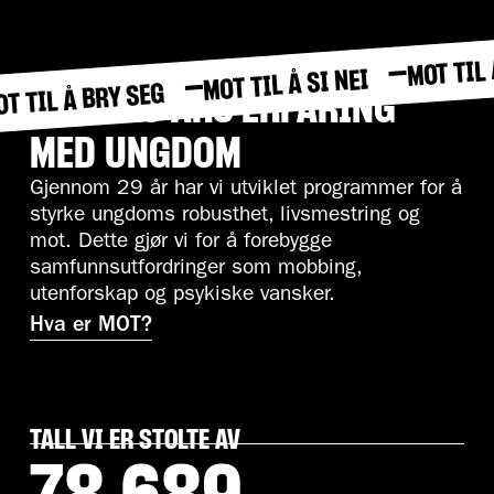
MOT TIL 
MOT TIL Å SI NEI
T TIL Å BRY SEG
OVER 29 ÅRS ERFARING
MED UNGDOM
Gjennom 29 år har vi utviklet programmer for å
styrke ungdoms robusthet, livsmestring og
mot. Dette gjør vi for å forebygge
samfunnsutfordringer som mobbing,
utenforskap og psykiske vansker.
Hva er MOT?
TALL VI ER STOLTE AV