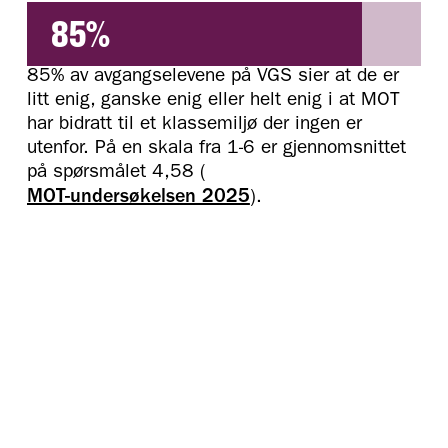
85%
85% av avgangselevene på VGS sier at de er
litt enig, ganske enig eller helt enig i at MOT
har bidratt til et klassemiljø der ingen er
utenfor. På en skala fra 1-6 er gjennomsnittet
på spørsmålet 4,58 (
MOT-undersøkelsen 2025
).
HVORDAN BLI EN
Ta gjerne kontakt med oss for en
uforpliktende prat og mer informasjon.
MOT-SKOLE?
KONTAKT OSS