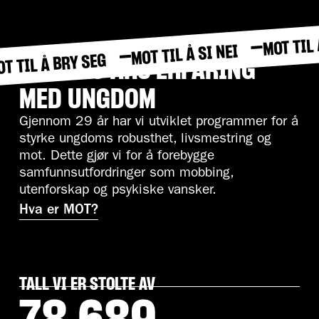
MOT TIL 
MOT TIL Å SI NEI
T TIL Å BRY SEG
OVER 29 ÅRS ERFARING
MED UNGDOM
Gjennom 29 år har vi utviklet programmer for å
styrke ungdoms robusthet, livsmestring og
mot. Dette gjør vi for å forebygge
samfunnsutfordringer som mobbing,
utenforskap og psykiske vansker.
Hva er MOT?
TALL VI ER STOLTE AV