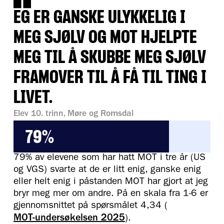
EG ER GANSKE ULYKKELIG I
MEG SJØLV OG MOT HJELPTE
MEG TIL Å SKUBBE MEG SJØLV
FRAMOVER TIL Å FÅ TIL TING I
LIVET.
Elev 10. trinn, Møre og Romsdal
79%
79% av elevene som har hatt MOT i tre år (US
og VGS) svarte at de er litt enig, ganske enig
eller helt enig i påstanden MOT har gjort at jeg
bryr meg mer om andre. På en skala fra 1-6 er
gjennomsnittet på spørsmålet 4,34 (
MOT-undersøkelsen 2025
).